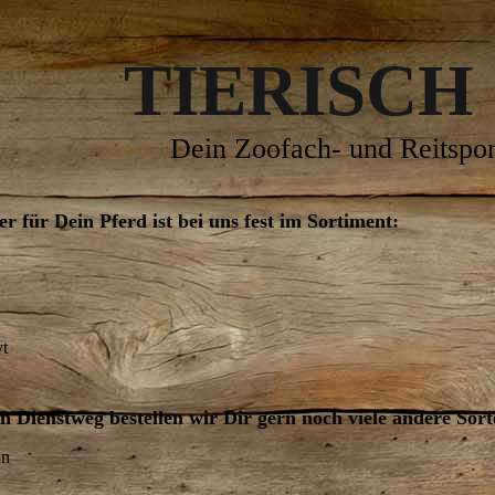
TIERISCH
Dein Zoofach- und Reitspor
r für Dein Pferd ist bei uns fest im Sortiment:
yt
 Dienstweg bestellen wir Dir gern noch viele andere Sort
nn