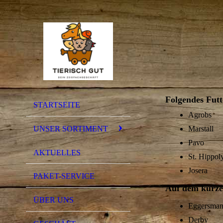
Folgendes Futte
STARTSEITE
Agrobs
UNSER SORTIMENT
Marstall
Pavo
AKTUELLES
St. Hippol
Josera
PAKET-SERVICE
Auf dem kurzen
ÜBER UNS
Eggersma
Derby