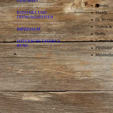
GESCHÄFT
Höveler
KONTAKT UND
Maridil
ÖFFNUNGSZEITEN
Dr. Weyra
Dodson & 
IMPRESSUM
Derby
Nature's B
DATENSCHUTZERKLÄ
RUNG
Pferdnatur
Mühldorfe