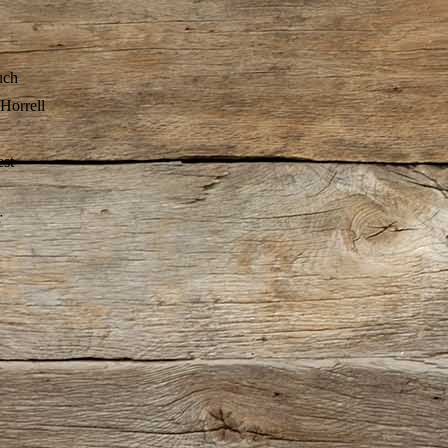
uch
Horrell
est
r