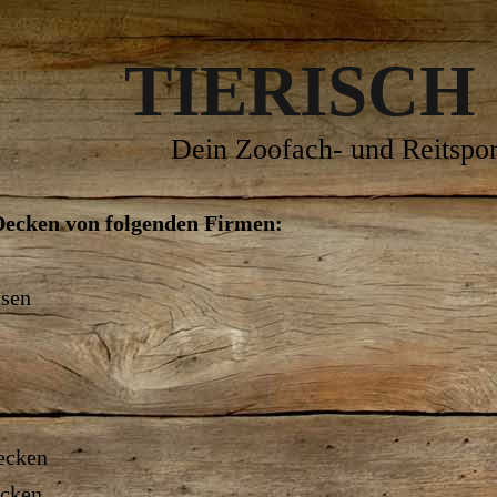
TIERISCH
Dein Zoofach- und Reitspor
Decken von folgenden Firmen:
sen
:
ecken
cken