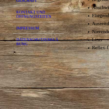
GESCHÄFT
Abschwi
KONTAKT UND
Fliegen
ÖFFNUNGSZEITEN
Ausreit
IMPRESSUM
Nierend
Liner
DATENSCHUTZERKLÄ
RUNG
Reflex-