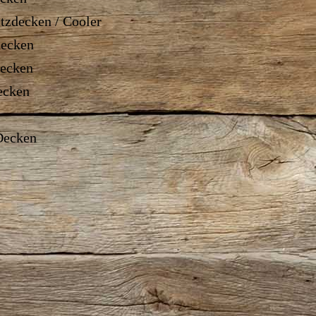
tzdecken / Cooler
decken
decken
ecken
Decken