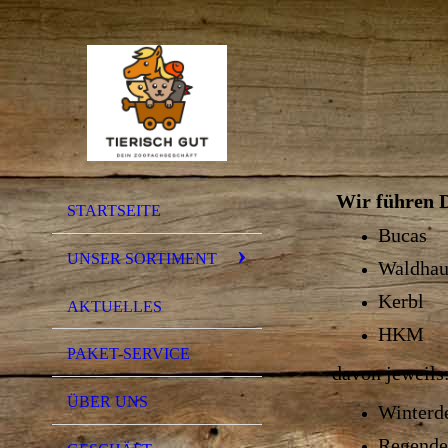
Wir führen 
STARTSEITE
Bucas
UNSER SORTIMENT
Waldhau
Kerbl
AKTUELLES
HKM
PAKET-SERVICE
davon jeweils
ÜBER UNS
Winterd
Regende