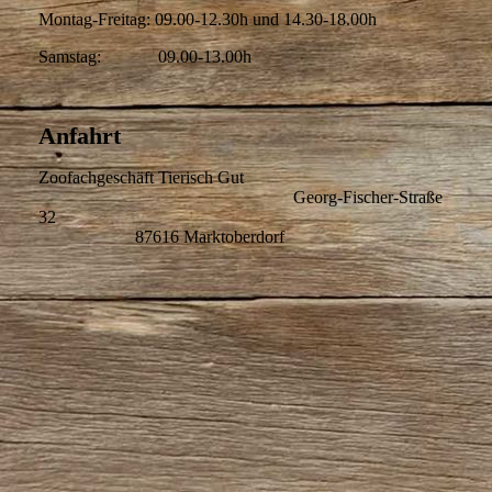
Montag-Freitag: 09.00-12.30h und 14.30-18.00h
Samstag: 09.00-13.00h
Anfahrt
Zoofachgeschäft Tierisch Gut
Georg-Fischer-Straße
32
87616 Marktoberdorf