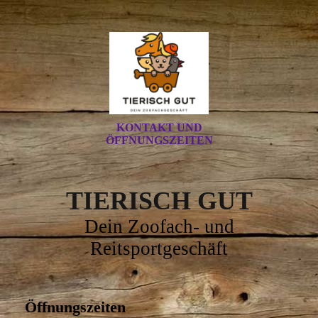
KONTAKT UND
ÖFFNUNGSZEITEN
TIERISCH GUT
Dein Zoofach- und
Reitsportgeschäft
Öffnungszeiten