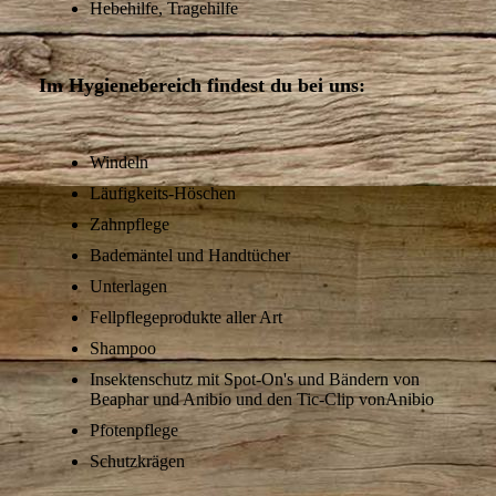
Hebehilfe, Tragehilfe
Im Hygienebereich findest du bei uns:
Windeln
Läufigkeits-Höschen
Zahnpflege
Bademäntel und Handtücher
Unterlagen
Fellpflegeprodukte aller Art
Shampoo
Insektenschutz mit Spot-On's und Bändern von
Beaphar und Anibio und den
Tic-Clip vonAnibio
Pfotenpflege
Schutzkrägen