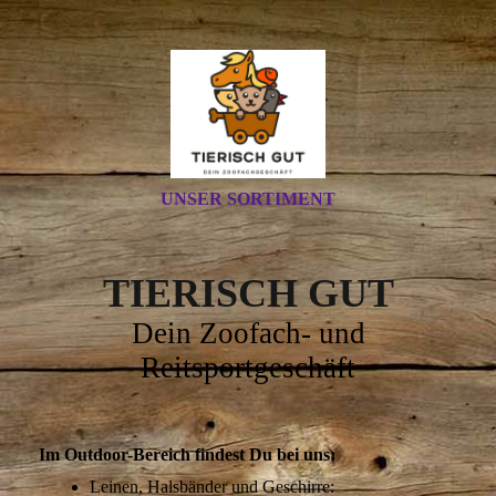
UNSER SORTIMENT
TIERISCH GUT
Dein Zoofach- und
Reitsportgeschäft
Im Outdoor-Bereich findest Du bei uns:
Leinen, Halsbänder und Geschirre: