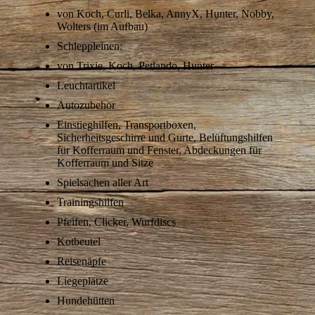
von
Koch, Curli, Belka, AnnyX, Hunter, Nobby,
Wolters (im Aufbau)
Schleppleinen:
von Trixie, Koch, Petlando, Hunter
Leuchtartikel
Autozubehör
E
instieghilfen, Transportboxen,
Sicherheitsgeschirre und Gurte, Belüftungshilfen
für Kofferraum und Fenster, Abdeckungen für
Kofferraum und Sitze
Spielsachen aller Art
Trainingshilfen
Pfeifen, Clicker, Wurfdiscs
Kotbeutel
Reisenäpfe
Liegeplätze
Hundehütten